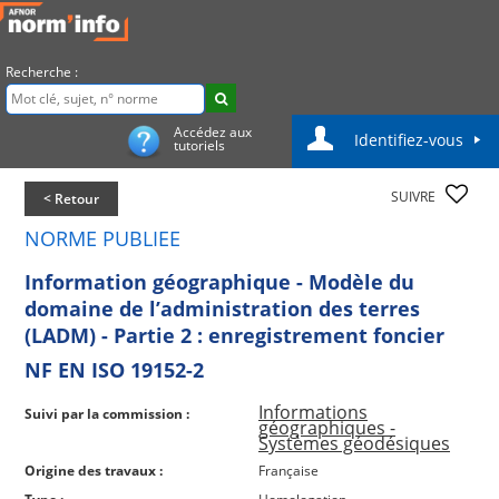
Recherche :
Accédez aux
Identifiez-vous
tutoriels
SUIVRE
< Retour
NORME PUBLIEE
Information géographique - Modèle du
domaine de l’administration des terres
(LADM) - Partie 2 : enregistrement foncier
NF EN ISO 19152-2
Informations
Suivi par la commission :
géographiques -
Systèmes géodésiques
Origine des travaux :
Française