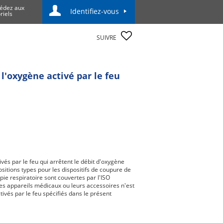
édez aux
Identifiez-vous
riels
SUIVRE
l'oxygène activé par le feu
vés par le feu qui arrêtent le débit d'oxygène
ositions types pour les dispositifs de coupure de
ie respiratoire sont couvertes par l'ISO
les appareils médicaux ou leurs accessoires n'est
ivés par le feu spécifiés dans le présent
des débits supérieurs à 20 l/min.NOTE 4La
ispositif prévalent sur toute exigence en
les exigences communes figurant dans la norme