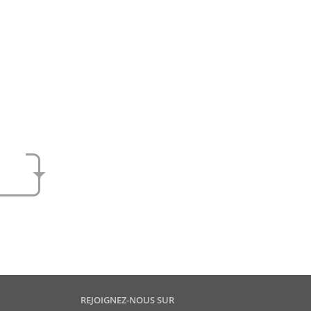
e
amen
REJOIGNEZ-NOUS SUR