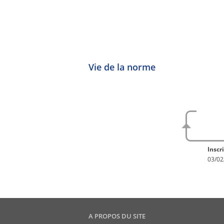
générale r
Vie de la norme
No
En con
Inscri
03/02
A PROPOS DU SITE