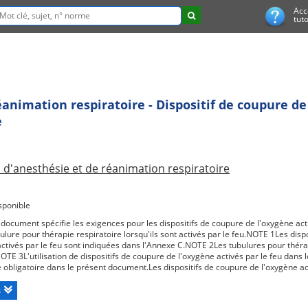
Acc
tuto
animation respiratoire - Dispositif de coupure de 
e
 d'anesthésie et de réanimation respiratoire
sponible
document spécifie les exigences pour les dispositifs de coupure de l'oxygène acti
ulure pour thérapie respiratoire lorsqu'ils sont activés par le feu.NOTE 1Les disp
activés par le feu sont indiquées dans l'Annexe C.NOTE 2Les tubulures pour thérap
TE 3L'utilisation de dispositifs de coupure de l'oxygène activés par le feu dans 
 obligatoire dans le présent document.Les dispositifs de coupure de l'oxygène act
e sont pas adaptés à une utilisation avec des systèmes d'oxygénothérapie avec 
on de cet article est donnée en A.2.Les exigences de cette norme spécifique d'un d
s
ion spécifiée dans la norme générale relative aux canules (ISO 18190). Toutes 