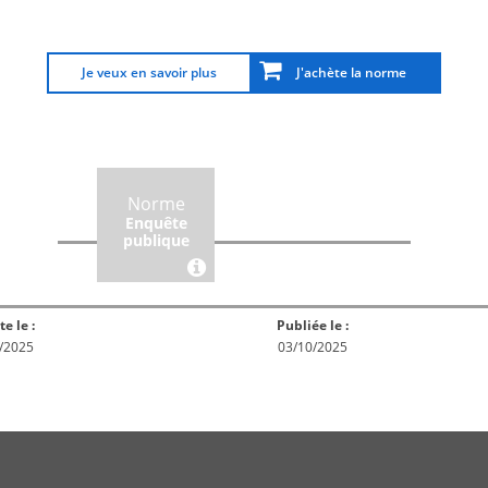
elative aux canules ont été supprimées du présent document.
Je veux en savoir plus
J'achète la norme
rme
Norme
Norme
Norm
Enquête
ception
Publiée
En réex
publique
te le :
Publiée le :
/2025
03/10/2025