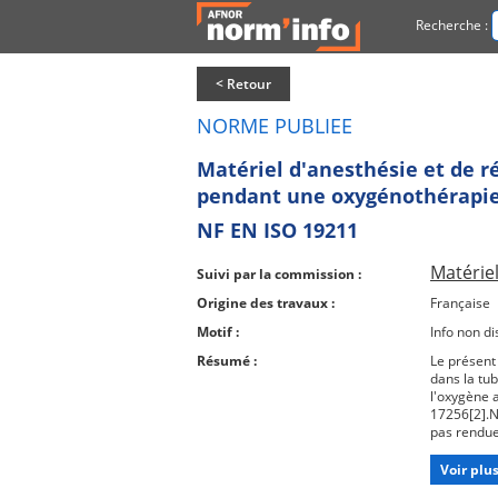
Recherche :
< Retour
NORME PUBLIEE
Matériel d'anesthésie et de ré
pendant une oxygénothérapi
NF EN ISO 19211
Matériel
Suivi par la commission :
Origine des travaux :
Française
Motif :
Info non di
Résumé :
Le présent 
dans la tub
l'oxygène 
17256[2].NO
pas rendue
document n
justificati
Voir plu
contradict