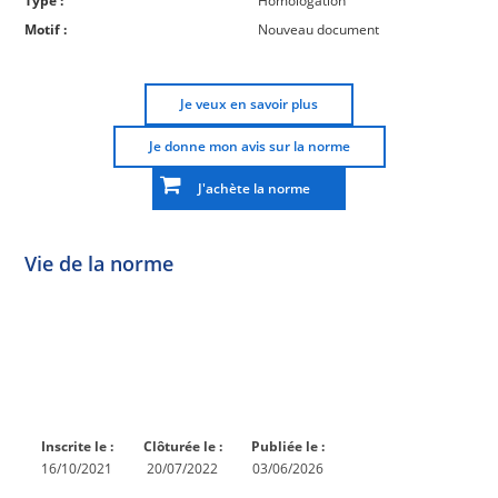
Type :
Homologation
Motif :
Nouveau document
Je veux en savoir plus
Je donne mon avis sur la norme
J'achète la norme
Vie de la norme
Norme
Norme
Norme
Norme
Enquête
En
Publiée
En
publique
conception
réexamen
Inscrite le :
Clôturée le :
Publiée le :
16/10/2021
20/07/2022
03/06/2026