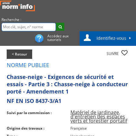
Recherche :
Accédez aux
Identifiez-vous
tutoriels
SUIVRE
< Retour
NORME PUBLIEE
Chasse-neige - Exigences de sécurité et
essais - Partie 3 : Chasse-neige à conducteur
porté - Amendement 1
NF EN ISO 8437-3/A1
Matériel de jardinage,
Suivi par la commission :
d'entretien des espaces
verts et forestier portatif
Origine des travaux :
Française