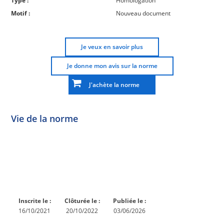
Type :
Homologation
Motif :
Nouveau document
Je veux en savoir plus
Je donne mon avis sur la norme
J'achète la norme
Vie de la norme
Norme
Norme
Norme
Norme
Enquête
En
Publiée
En
publique
conception
réexamen
Inscrite le :
Clôturée le :
Publiée le :
16/10/2021
20/10/2022
03/06/2026