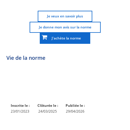
Je veux en savoir plus
Je donne mon avis sur la norme
J'achète la norme
Vie de la norme
Norme
Norme
Norme
Norme
Enquête
En
Publiée
En
publique
conception
réexamen
Inscrite le :
Clôturée le :
Publiée le :
23/01/2023
24/03/2025
29/04/2026