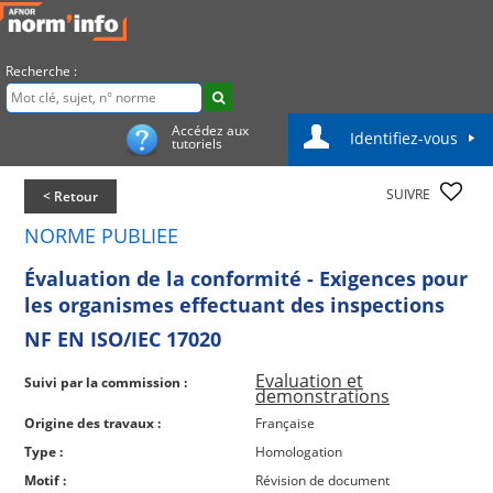
Recherche :
Accédez aux
Identifiez-vous
tutoriels
SUIVRE
< Retour
NORME PUBLIEE
Évaluation de la conformité - Exigences pour
les organismes effectuant des inspections
NF EN ISO/IEC 17020
Evaluation et
Suivi par la commission :
demonstrations
Origine des travaux :
Française
Type :
Homologation
Motif :
Révision de document