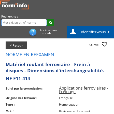
Recherche :
Accédez aux
Identifiez-vous
tutoriels
SUIVRE
< Retour
NORME EN REEXAMEN
Matériel roulant ferroviaire - Frein à
disques - Dimensions d'interchangeabilité.
NF F11-414
Applications ferroviaires -
Suivi par la commission :
Freinage
Origine des travaux :
Française
Type :
Homologation
Motif :
Révision de document