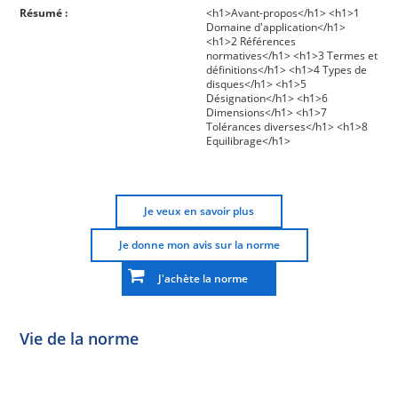
Résumé :
<h1>Avant-propos</h1> <h1>1
Domaine d'application</h1>
<h1>2 Références
normatives</h1> <h1>3 Termes et
définitions</h1> <h1>4 Types de
disques</h1> <h1>5
Désignation</h1> <h1>6
Dimensions</h1> <h1>7
Tolérances diverses</h1> <h1>8
Equilibrage</h1>
Je veux en savoir plus
Je donne mon avis sur la norme
J'achète la norme
Vie de la norme
Norme
Norme
Norme
Norme