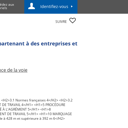
édez aux
Identifiez-vous
riels
SUIVRE
partenant à des entreprises et
ce de la voie
<H2>3.1 Normes françaises 4</H2> <H2>3.2
ENT DE TRAVAIL 4</H1> <H1>5 PROCÉDURE
É À L'AGRÉMENT 5</H1> <H1>8
ENT DE TRAVAIL 5</H1> <H1>10 MARQUAGE
e à 428 m et supérieure à 392 m 6</H2>
> <H1>12 GABARIT 7</H1> <H2>12.1 Travail
re) 7</H2> <H2>12.3 Limiteurs de débattement