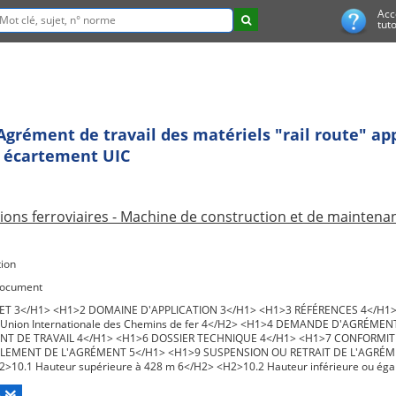
Acc
tuto
 Agrément de travail des matériels "rail route" ap
 à écartement UIC
ions ferroviaires - Machine de construction et de maintenan
ion
document
ET 3</H1> <H1>2 DOMAINE D'APPLICATION 3</H1> <H1>3 RÉFÉRENCES 4</H1> 
 l'Union Internationale des Chemins de fer 4</H2> <H1>4 DEMANDE D'AGRÉM
T DE TRAVAIL 4</H1> <H1>6 DOSSIER TECHNIQUE 4</H1> <H1>7 CONFORMIT
LEMENT DE L'AGRÉMENT 5</H1> <H1>9 SUSPENSION OU RETRAIT DE L'AGRÉM
>10.1 Hauteur supérieure à 428 m 6</H2> <H2>10.2 Hauteur inférieure ou égal
Hauteur inférieure ou égale à 392 m 6</H2> <H1>11 RÈGLES GÉNÉRALES 6</H1
>12.2 Travail sur les voies électrifiées par ligne de contact aérienne (caténai