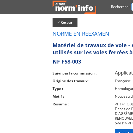
Recherche :
< Retour
NORME EN REEXAMEN
Matériel de travaux de voie -
utilisés sur les voies ferrées
NF F58-003
Applicat
Suivi par la commission :
Origine des travaux :
Française
Type :
Homologat
Motif :
Nouveau 
Résumé :
<H1>1 OBJ
Fiches de
D'AGRÉMEN
RENOUVEL
5</H1> <H2
<H2>10.3 
7</H2> <H2