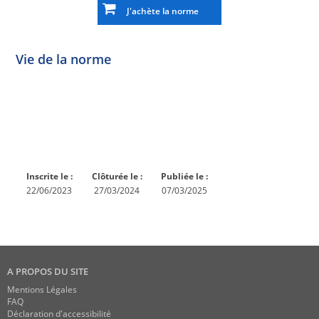
J'achète la norme
Vie de la norme
Norme
Norme
Norme
Norme
Enquête
En
Publiée
En
publique
conception
réexamen
Inscrite le :
Clôturée le :
Publiée le :
22/06/2023
27/03/2024
07/03/2025
A PROPOS DU SITE
Mentions Légales
FAQ
Déclaration d'accessibilité