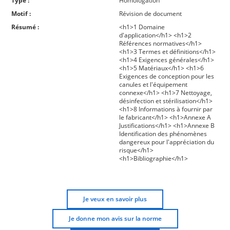
Type :
Homologation
Motif :
Révision de document
Résumé :
<h1>1 Domaine
d'application</h1> <h1>2
Références normatives</h1>
<h1>3 Termes et définitions</h1>
<h1>4 Exigences générales</h1>
<h1>5 Matériaux</h1> <h1>6
Exigences de conception pour les
canules et l'équipement
connexe</h1> <h1>7 Nettoyage,
désinfection et stérilisation</h1>
<h1>8 Informations à fournir par
le fabricant</h1> <h1>Annexe A
Justifications</h1> <h1>Annexe B
Identification des phénomènes
dangereux pour l'appréciation du
risque</h1>
<h1>Bibliographie</h1>
Je veux en savoir plus
Je donne mon avis sur la norme