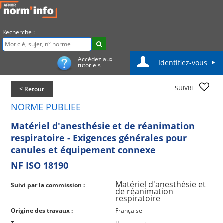
Recherche :
Accédez aux
Identifiez-vous
tutoriels
SUIVRE
< Retour
NORME PUBLIEE
Matériel d'anesthésie et de réanimation
respiratoire - Exigences générales pour
canules et équipement connexe
NF ISO 18190
Matériel d'anesthésie et
Suivi par la commission :
de réanimation
respiratoire
Origine des travaux :
Française