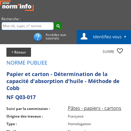
Recherche :
Accédez aux
Identifiez-vous
tutoriels
SUIVRE
< Retour
NORME PUBLIEE
Papier et carton - Détermination de la
capacité d'absorption d'huile - Méthode de
Cobb
NF Q03-017
Pâtes - papiers - cartons
Suivi par la commission :
Origine des travaux :
Française
Type :
Homologation