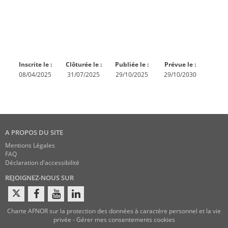
Norme
Norme
Norme
Norme
Enquête
En
Publiée
En
publique
conception
réexamen
Inscrite le :
Clôturée le :
Publiée le :
Prévue le :
08/04/2025
31/07/2025
29/10/2025
29/10/2030
A PROPOS DU SITE
Mentions Légales
FAQ
Déclaration d'accessibilité
REJOIGNEZ-NOUS SUR
Charte AFNOR sur la protection des données à caractère personnel et la vie
privée
-
Gérer mes consentements cookies