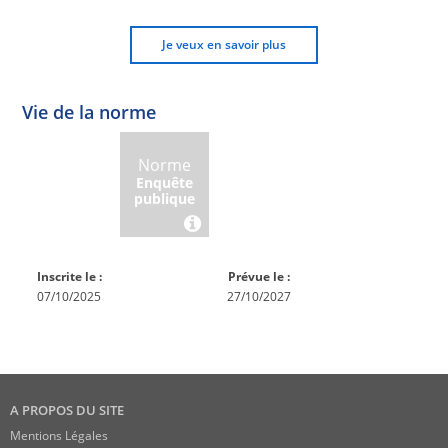
Je veux en savoir plus
Vie de la norme
Norme
Norme
Norme
Norme
Enquête
En
Publiée
En
publique
conception
réexamen
Inscrite le :
Prévue le :
07/10/2025
27/10/2027
A PROPOS DU SITE
Mentions Légales