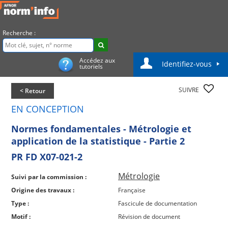
Recherche :
Accédez aux
Identifiez-vous
tutoriels
SUIVRE
< Retour
EN CONCEPTION
Normes fondamentales - Métrologie et
application de la statistique - Partie 2
PR FD X07-021-2
Métrologie
Suivi par la commission :
Origine des travaux :
Française
Type :
Fascicule de documentation
Motif :
Révision de document