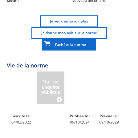
Motif :
Nouveau document
Je veux en savoir plus
Je donne mon avis sur la norme
J'achète la norme
Vie de la norme
Norme
Norme
Norme
Norme
Enquête
En
Publiée
En
publique
conception
réexamen
Inscrite le :
Publiée le :
Prévue le :
04/02/2022
09/10/2024
09/10/2029