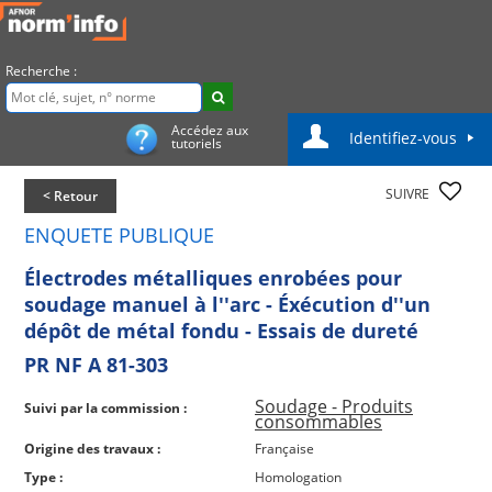
Recherche :
Accédez aux
Identifiez-vous
tutoriels
SUIVRE
< Retour
ENQUETE PUBLIQUE
Électrodes métalliques enrobées pour
soudage manuel à l''arc - Éxécution d''un
dépôt de métal fondu - Essais de dureté
PR NF A 81-303
Soudage - Produits
Suivi par la commission :
consommables
Origine des travaux :
Française
Type :
Homologation