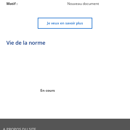
Motif :
Nouveau document
Je veux en savoir plus
Vie de la norme
Norme
Norme
Norme
Norme
Enquête
En
Publiée
En
publique
conception
réexamen
En cours
A PROPOS DU SITE