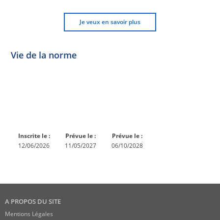
Je veux en savoir plus
Vie de la norme
Norme
Norme
Norme
Norme
Enquête
En
Publiée
En
publique
conception
réexamen
Inscrite le :
Prévue le :
Prévue le :
12/06/2026
11/05/2027
06/10/2028
A PROPOS DU SITE
Mentions Légales