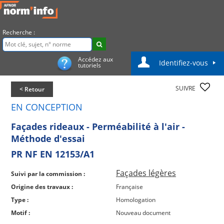
Recherche :
Accédez aux
Identifiez-vous
tutoriels
SUIVRE
< Retour
EN CONCEPTION
Façades rideaux - Perméabilité à l'air -
Méthode d'essai
PR NF EN 12153/A1
Façades légères
Suivi par la commission :
Origine des travaux :
Française
Type :
Homologation
Motif :
Nouveau document