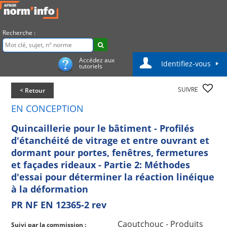
Recherche :
Accédez aux
Identifiez-vous
tutoriels
SUIVRE
< Retour
EN CONCEPTION
Quincaillerie pour le bâtiment - Profilés
d'étanchéité de vitrage et entre ouvrant et
dormant pour portes, fenêtres, fermetures
et façades rideaux - Partie 2: Méthodes
d'essai pour déterminer la réaction linéique
à la déformation
PR NF EN 12365-2 rev
Caoutchouc - Produits
Suivi par la commission :