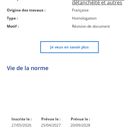
détanchéité et autres
Origine des travaux :
Française
Type :
Homologation
Motif :
Révision de document
Je veux en savoir plus
Vie de la norme
Norme
Norme
Norme
Norme
Enquête
En
Publiée
En
publique
conception
réexamen
Inscrite le :
Prévue le :
Prévue le :
27/05/2026
25/04/2027
20/09/2028