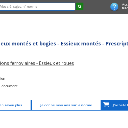
Acc
tuto
sieux montés et bogies - Essieux montés - Prescrip
ions ferroviaires - Essieux et roues
ion
e document
en savoir plus
Je donne mon avis sur la norme
J'achète 