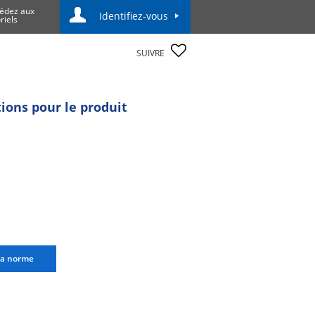
édez aux
Identifiez-vous
riels
SUIVRE
tions pour le produit
la norme