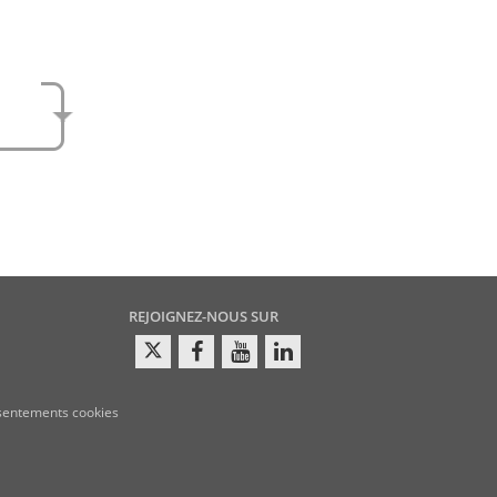
e
amen
REJOIGNEZ-NOUS SUR
sentements cookies