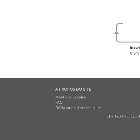
No
En con
Inscri
31/07
A PROPOS DU SITE
Mentions Légales
FAQ
Déclaration d'accessibilité
Charte AFNOR sur l