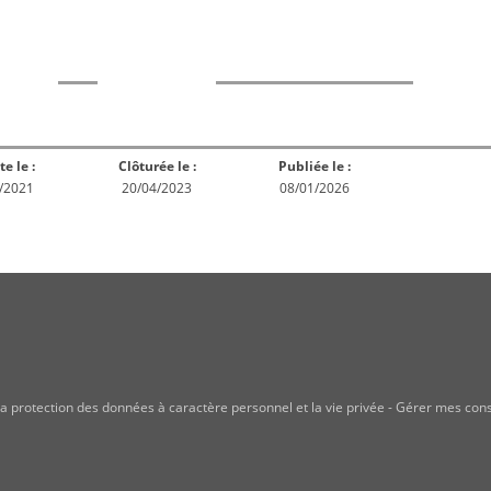
rme
Norme
Norme
Norm
Enquête
ception
Publiée
En réex
publique
te le :
Clôturée le :
Publiée le :
/2021
20/04/2023
08/01/2026
a protection des données à caractère personnel et la vie privée
-
Gérer mes con