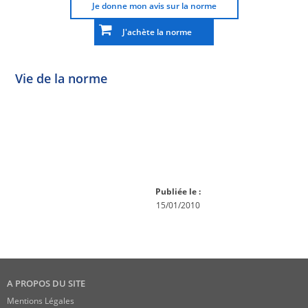
Je donne mon avis sur la norme
J'achète la norme
Vie de la norme
Norme
Norme
Norme
Norme
Enquête
En
Publiée
En
publique
conception
réexamen
Publiée le :
15/01/2010
A PROPOS DU SITE
Mentions Légales