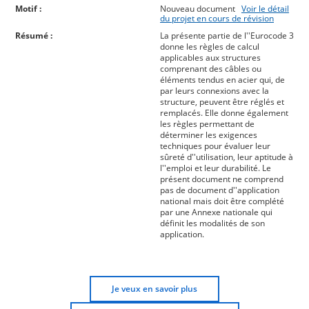
Motif :
Nouveau document
Voir le détail
du projet en cours de révision
Résumé :
La présente partie de l''Eurocode 3
donne les règles de calcul
applicables aux structures
comprenant des câbles ou
éléments tendus en acier qui, de
par leurs connexions avec la
structure, peuvent être réglés et
remplacés. Elle donne également
les règles permettant de
déterminer les exigences
techniques pour évaluer leur
sûreté d''utilisation, leur aptitude à
l''emploi et leur durabilité. Le
présent document ne comprend
pas de document d''application
national mais doit être complété
par une Annexe nationale qui
définit les modalités de son
application.
Je veux en savoir plus