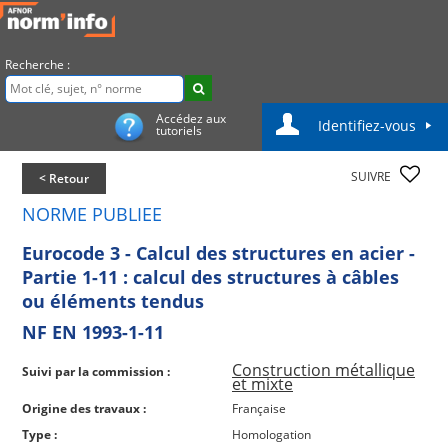
Recherche :
Accédez aux
Identifiez-vous
tutoriels
SUIVRE
< Retour
NORME PUBLIEE
Eurocode 3 - Calcul des structures en acier -
Partie 1-11 : calcul des structures à câbles
ou éléments tendus
NF EN 1993-1-11
Construction métallique
Suivi par la commission :
et mixte
Origine des travaux :
Française
Type :
Homologation