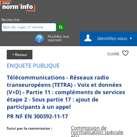
Recherche :
Accédez aux
Identifiez-vous
tutoriels
SUIVRE
< Retour
ENQUETE PUBLIQUE
Télécommunications - Réseaux radio
transeuropéens (TETRA) - Voix et données
(V+D) - Partie 11 : compléments de services
étape 2 - Sous partie 17 : ajout de
participants à un appel
PR NF EN 300392-11-17
Commission de
Suivi par la commission :
normalisation spéciale
etsi