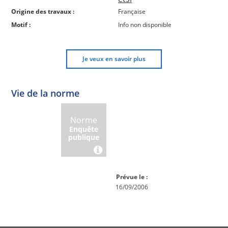
Origine des travaux :
Française
Motif :
Info non disponible
Je veux en savoir plus
Vie de la norme
Norme
Norme
Norme
Norme
Enquête
En
Publiée
En
publique
conception
réexamen
Prévue le :
16/09/2006