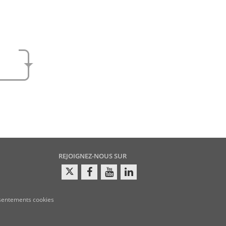
e
amen
REJOIGNEZ-NOUS SUR
sentements cookies