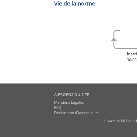
Vie de la norme
No
En con
Inscri
30/03
A PROPOS DU SITE
Mentions Légales
FAQ
Déclaration d'accessibilité
Charte AFNOR sur l