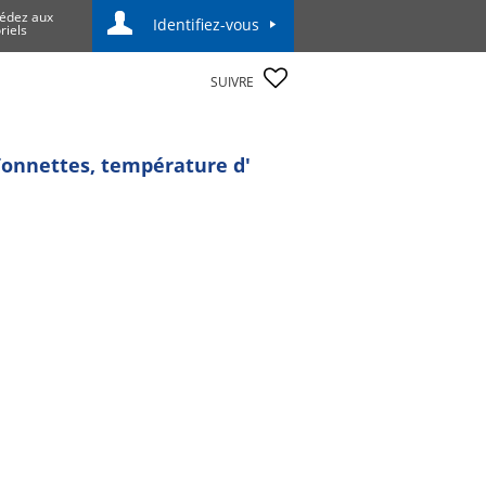
édez aux
Identifiez-vous
riels
SUIVRE
aïonnettes, température d'