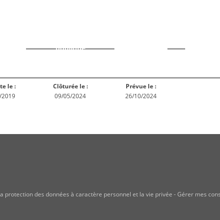
rme
Norme
Norme
Norm
Enquête
ception
Publiée
En réex
publique
te le :
Clôturée le :
Prévue le :
/2019
09/05/2024
26/10/2024
a protection des données à caractère personnel et la vie privée
-
Gérer mes con