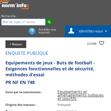
Recherche :
Accédez aux
Identifiez-vous
tutoriels
SUIVRE
< Retour
ENQUETE PUBLIQUE
Equipements de jeux - Buts de football -
Exigences fonctionnelles et de sécurité,
méthodes d'essai
PR NF EN 748
Equipements et
Suivi par la commission :
aménagements ludiques
et sportifs
Origine des travaux :
Française