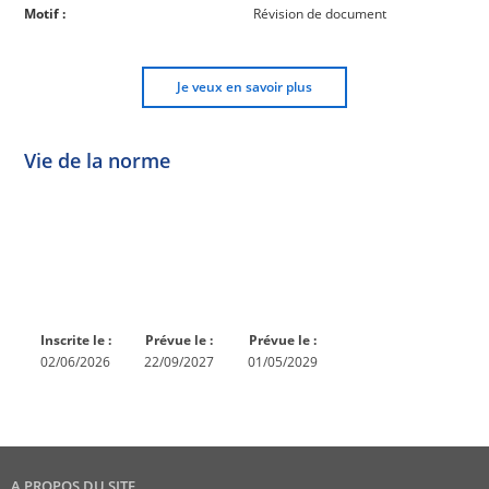
Motif :
Révision de document
Je veux en savoir plus
Vie de la norme
Norme
Norme
Norme
Norme
Enquête
En
Publiée
En
publique
conception
réexamen
Inscrite le :
Prévue le :
Prévue le :
02/06/2026
22/09/2027
01/05/2029
A PROPOS DU SITE