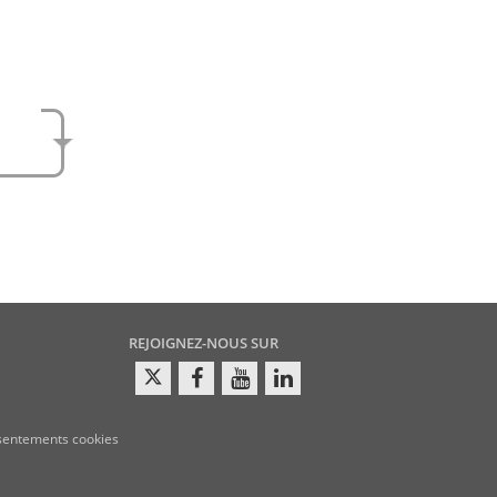
e
amen
REJOIGNEZ-NOUS SUR
sentements cookies