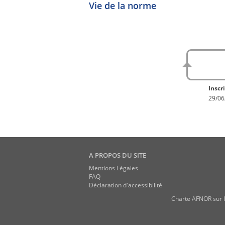
Vie de la norme
No
En con
Inscri
29/06
A PROPOS DU SITE
Mentions Légales
FAQ
Déclaration d'accessibilité
Charte AFNOR sur l