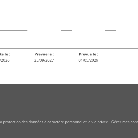
rme
Norme
Norme
Norm
Enquête
ception
Publiée
En réex
publique
te le :
Prévue le :
Prévue le :
/2026
25/09/2027
01/05/2029
a protection des données à caractère personnel et la vie privée
-
Gérer mes con