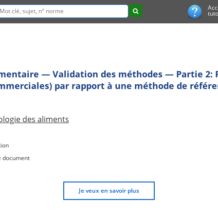
Acc
tuto
imentaire — Validation des méthodes — Partie 2: P
mmerciales) par rapport à une méthode de référ
ologie des aliments
ion
e document
Je veux en savoir plus