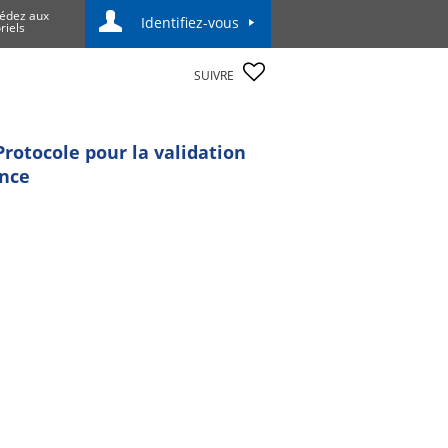
édez aux
Identifiez-vous
riels
SUIVRE
rotocole pour la validation
ence