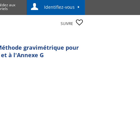
édez aux
Identifiez-vous
riels
SUIVRE
 Méthode gravimétrique pour
 et à l'Annexe G