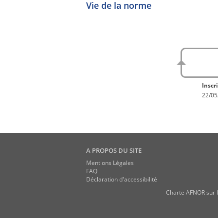
Vie de la norme
No
En con
Inscri
22/05
A PROPOS DU SITE
Mentions Légales
FAQ
Déclaration d'accessibilité
Charte AFNOR sur l