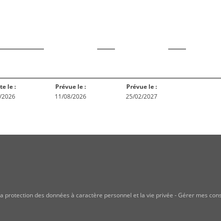
rme
Norme
Norme
Norm
Enquête
ception
Publiée
En réex
publique
te le :
Prévue le :
Prévue le :
/2026
11/08/2026
25/02/2027
a protection des données à caractère personnel et la vie privée
-
Gérer mes con