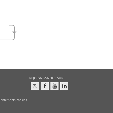
e
amen
REJOIGNEZ-NOUS SUR
sentements cookies