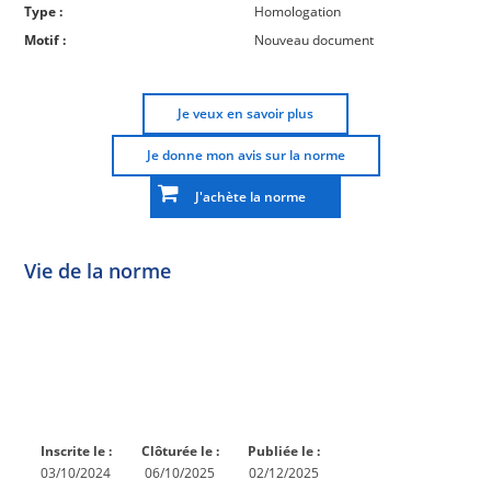
Type :
Homologation
Motif :
Nouveau document
Je veux en savoir plus
Je donne mon avis sur la norme
J'achète la norme
Vie de la norme
Norme
Norme
Norme
Norme
Enquête
En
Publiée
En
publique
conception
réexamen
Inscrite le :
Clôturée le :
Publiée le :
03/10/2024
06/10/2025
02/12/2025