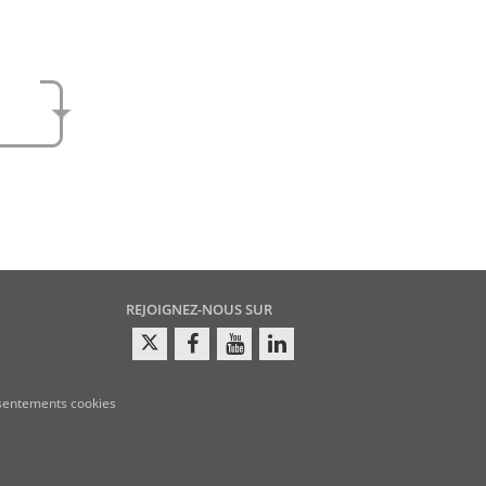
e
amen
REJOIGNEZ-NOUS SUR
sentements cookies