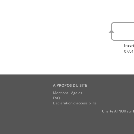
No
En con
Inscri
07/01
A PROPOS DU SITE
Mentions Légales
FAQ
Déclaration d'accessibilité
Charte AFNOR sur l