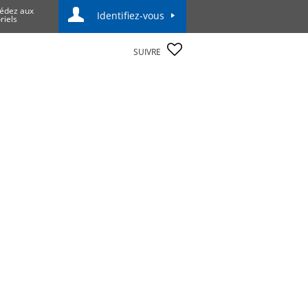
édez aux
Identifiez-vous
riels
SUIVRE