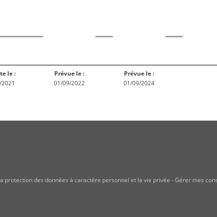
rme
Norme
Norme
Norm
Enquête
ception
Publiée
En réex
publique
te le :
Prévue le :
Prévue le :
/2021
01/09/2022
01/09/2024
a protection des données à caractère personnel et la vie privée
-
Gérer mes con