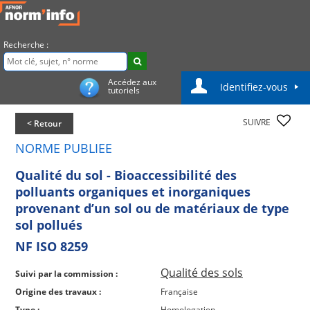
Recherche :
Accédez aux
Identifiez-vous
tutoriels
SUIVRE
< Retour
NORME PUBLIEE
Qualité du sol - Bioaccessibilité des
polluants organiques et inorganiques
provenant d’un sol ou de matériaux de type
sol pollués
NF ISO 8259
Qualité des sols
Suivi par la commission :
Origine des travaux :
Française
Type :
Homologation