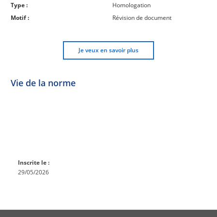
Type :
Homologation
Motif :
Révision de document
Je veux en savoir plus
Vie de la norme
Norme
Norme
Norme
Norme
Enquête
En
Publiée
En
publique
conception
réexamen
Inscrite le :
29/05/2026