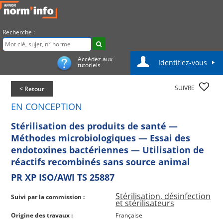
Recherche :
Accédez aux
Identifiez-vous
tutoriels
SUIVRE
< Retour
EN CONCEPTION
Stérilisation des produits de santé —
Méthodes microbiologiques — Essai des
endotoxines bactériennes — Utilisation de
réactifs recombinés sans source animal
PR XP ISO/AWI TS 25887
Stérilisation, désinfection
Suivi par la commission :
et stérilisateurs
Origine des travaux :
Française