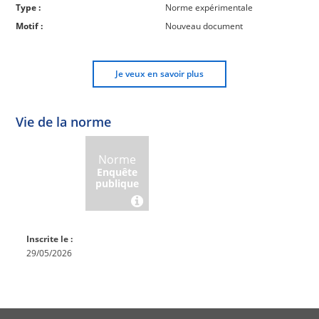
Type :
Norme expérimentale
Motif :
Nouveau document
Je veux en savoir plus
Vie de la norme
Norme
Norme
Norme
Norme
Enquête
En
Publiée
En
publique
conception
réexamen
Inscrite le :
29/05/2026