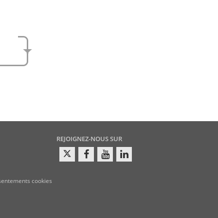
e
amen
REJOIGNEZ-NOUS SUR
sentements cookies