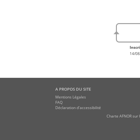
No
En con
Inscri
14/08
A PROPOS DU SITE
Mentions Légales
FAQ
Déclaration d'accessibilité
Charte AFNOR sur l