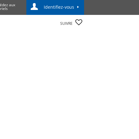
édez aux
Identifiez-vous
riels
SUIVRE