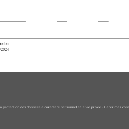
rme
Norme
Norme
Norm
Enquête
ception
Publiée
En réex
publique
te le :
/2024
a protection des données à caractère personnel et la vie privée
-
Gérer mes con