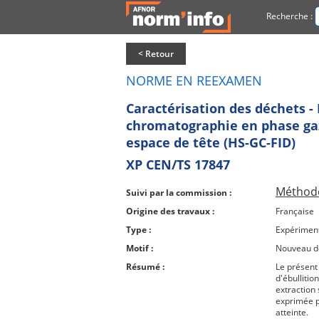
Recherche :
< Retour
NORME EN REEXAMEN
Caractérisation des déchets - 
chromatographie en phase gaz
espace de tête (HS-GC-FID)
XP CEN/TS 17847
Méthode
Suivi par la commission :
Origine des travaux :
Française
Type :
Expérimen
Motif :
Nouveau 
Résumé :
Le présent
d'ébulliti
extraction 
exprimée p
atteinte.