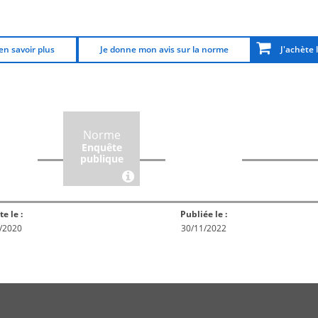
en savoir plus
Je donne mon avis sur la norme
J'achète 
rme
Norme
Norme
Norm
Enquête
ception
Publiée
En réex
publique
te le :
Publiée le :
/2020
30/11/2022