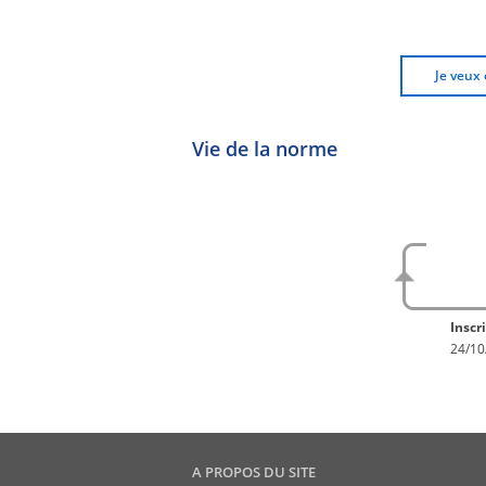
Je veux 
Vie de la norme
No
En con
Inscri
24/10
A PROPOS DU SITE