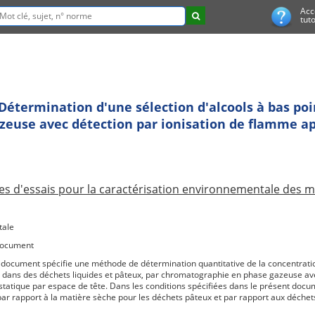
Acc
tuto
Détermination d'une sélection d'alcools à bas poi
euse avec détection par ionisation de flamme apr
s d'essais pour la caractérisation environnementale des ma
tale
document
 document spécifie une méthode de détermination quantitative de la concentration
on dans des déchets liquides et pâteux, par chromatographie en phase gazeuse av
statique par espace de tête. Dans les conditions spécifiées dans le présent docu
ar rapport à la matière sèche pour les déchets pâteux et par rapport aux déchets 