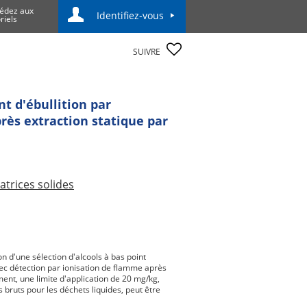
édez aux
Identifiez-vous
riels
SUIVRE
nt d'ébullition par
ès extraction statique par
trices solides
 d'une sélection d'alcools à bas point
ec détection par ionisation de flamme après
ment, une limite d'application de 20 mg/kg,
bruts pour les déchets liquides, peut être