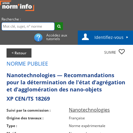
Recherche :
Accédez aux
Identifiez-vous
tutoriels
SUIVRE
< Retour
NORME PUBLIEE
Nanotechnologies — Recommandations
pour la détermination de l’état d’agrégation
et d’agglomération des nano-objets
XP CEN/TS 18269
Nanotechnologies
Suivi par la commission :
Origine des travaux :
Française
Type :
Norme expérimentale