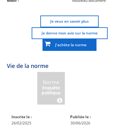
Motif :
Nouveau document
Je veux en savoir plus
Je donne mon avis sur la norme
J'achète la norme
Vie de la norme
Norme
Norme
Norme
Norme
Enquête
En
Publiée
En
publique
conception
réexamen
Inscrite le :
Publiée le :
26/02/2025
30/06/2026