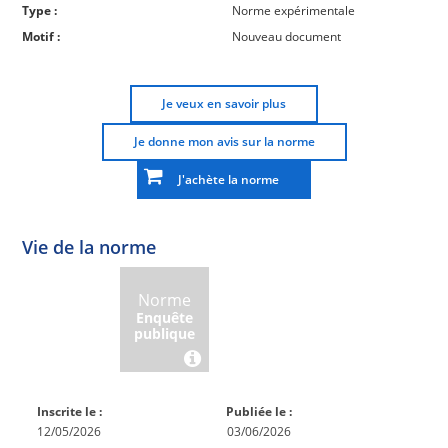
Type :
Norme expérimentale
Motif :
Nouveau document
Je veux en savoir plus
Je donne mon avis sur la norme
J'achète la norme
Vie de la norme
Norme
Norme
Norme
Norme
Enquête
En
Publiée
En
publique
conception
réexamen
Inscrite le :
Publiée le :
12/05/2026
03/06/2026