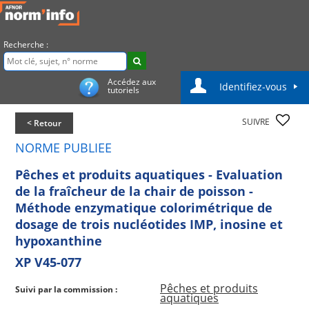
Recherche :
Accédez aux
Identifiez-vous
tutoriels
SUIVRE
< Retour
NORME PUBLIEE
Pêches et produits aquatiques - Evaluation
de la fraîcheur de la chair de poisson -
Méthode enzymatique colorimétrique de
dosage de trois nucléotides IMP, inosine et
hypoxanthine
XP V45-077
Pêches et produits
Suivi par la commission :
aquatiques