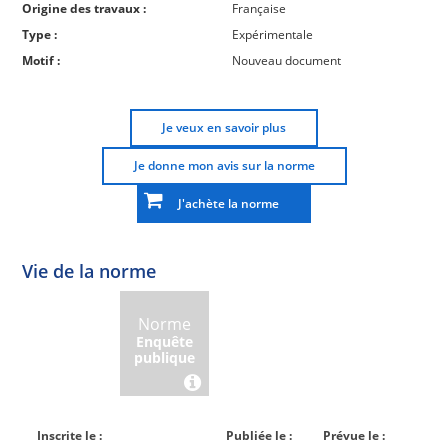
Origine des travaux :
Française
Type :
Expérimentale
Motif :
Nouveau document
Je veux en savoir plus
Je donne mon avis sur la norme
J'achète la norme
Vie de la norme
Norme
Norme
Norme
Norme
Enquête
En
Publiée
En
publique
conception
réexamen
Inscrite le :
Publiée le :
Prévue le :