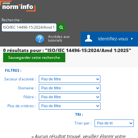
Recherche :
Accédez aux
Identifiez-vous
tutoriels
0
résultats pour : "ISO/IEC 14496-15:2024/Amd 1:2025"
Sauvegarder cette recherche
FILTRES :
Secteur d'activité :
Domaine :
Filière :
Plus de critères :
TRI :
Trier par :
« Aucun résultat trouvé, veuillez élargir votre