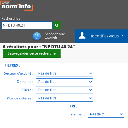
Recherche :
Accédez aux
Identifiez-vous
tutoriels
6
résultats pour : "NF DTU 40.24"
Sauvegarder cette recherche
FILTRES :
Secteur d'activité :
Domaine :
Filière :
Plus de critères :
TRI :
Trier par :