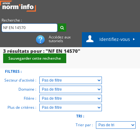
Recherche :
Accédez aux
Identifiez-vous
tutoriels
3
résultats pour : "NF EN 14570"
Sauvegarder cette recherche
FILTRES :
Secteur d'activité :
Domaine :
Filière :
Plus de critères :
TRI :
Trier par :