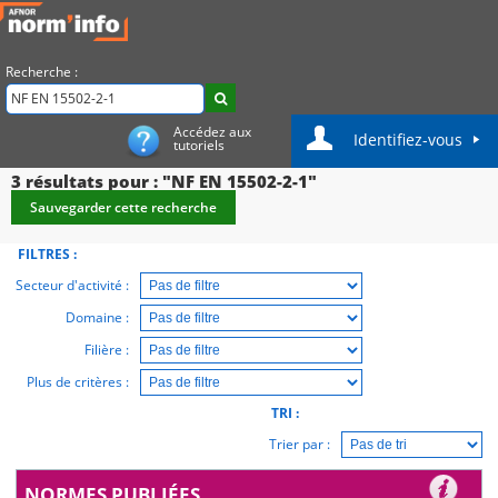
Recherche :
Accédez aux
Identifiez-vous
tutoriels
3
résultats pour : "NF EN 15502-2-1"
Sauvegarder cette recherche
FILTRES :
Secteur d'activité :
Domaine :
Filière :
Plus de critères :
TRI :
Trier par :
NORMES PUBLIÉES