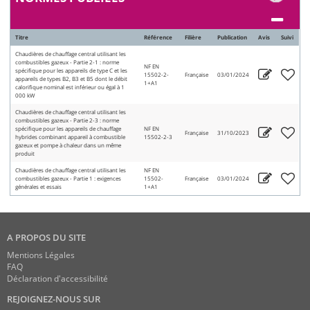
Titre
Référence
Filière
Publication
Avis
Suivi
Chaudières de chauffage central utilisant les
combustibles gazeux - Partie 2-1 : norme
NF EN
spécifique pour les appareils de type C et les
15502-2-
Française
03/01/2024
appareils de types B2, B3 et B5 dont le débit
1+A1
calorifique nominal est inférieur ou égal à 1
000 kW
Chaudières de chauffage central utilisant les
combustibles gazeux - Partie 2-3 : norme
spécifique pour les appareils de chauffage
NF EN
Française
31/10/2023
hybrides combinant appareil à combustible
15502-2-3
gazeux et pompe à chaleur dans un même
produit
Chaudières de chauffage central utilisant les
NF EN
combustibles gazeux - Partie 1 : exigences
15502-
Française
03/01/2024
générales et essais
1+A1
A PROPOS DU SITE
Mentions Légales
FAQ
Déclaration d'accessibilité
REJOIGNEZ-NOUS SUR