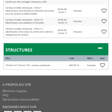
liquide sous des carrelages céramiques collés
Carreaux et dalles céramiques - Partie 7 :
NF EN ISO
détermination de la résistance à l'abrasion de surface
Française
10545-7
pour les carreaux et dalles émaillés.
Carreaux et dalles céramiques - Partie 10 :
NF EN ISO
Française
détermination de la dilatation à l'humidité
10545-10
Carreaux et dalles céramiques - Partie 15 :
NF EN ISO
détermination de la teneur en plomb et en cadmium
Française
10545-15
relargués par les carreaux
STRUCTURES
Titre
Code
Filière
Suivi
Cf/cen/tc 67-cf/iso/tc 189 - carreaux ceramiques
BNC/P61A
Française
A PROPOS DU SITE
Mentions Légales
FAQ
Déclaration d'accessibilité
REJOIGNEZ-NOUS SUR