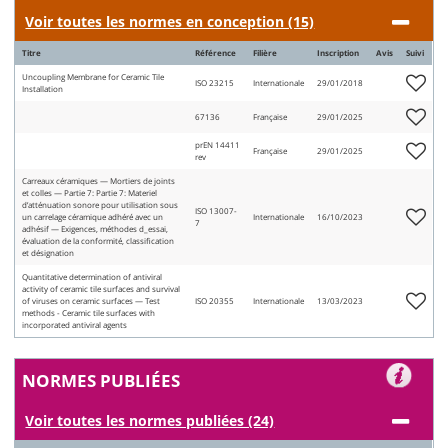
Voir toutes les normes en conception (15)
Titre
Référence
Filière
Inscription
Avis
Suivi
Uncoupling Membrane for Ceramic Tile
ISO 23215
Internationale
29/01/2018
Installation
67136
Française
29/01/2025
prEN 14411
Française
29/01/2025
rev
Carreaux céramiques — Mortiers de joints
et colles — Partie 7: Partie 7: Materiel
d’atténuation sonore pour utilisation sous
ISO 13007-
un carrelage céramique adhéré avec un
Internationale
16/10/2023
7
adhésif — Exigences, méthodes d_essai,
évaluation de la conformité, classification
et désignation
Quantitative determination of antiviral
activity of ceramic tile surfaces and survival
of viruses on ceramic surfaces — Test
ISO 20355
Internationale
13/03/2023
methods - Ceramic tile surfaces with
incorporated antiviral agents
NORMES PUBLIÉES
Voir toutes les normes publiées (24)