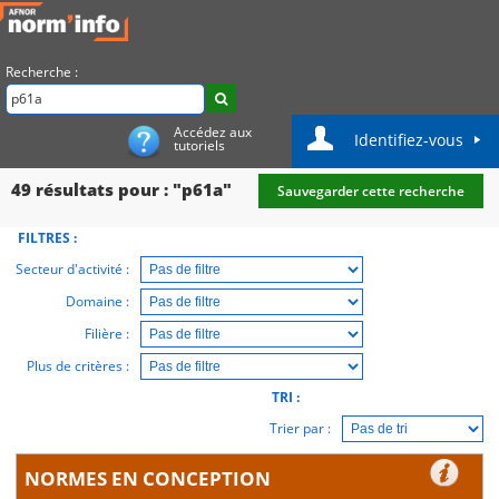
Recherche :
Accédez aux
Identifiez-vous
tutoriels
49
résultats pour : "p61a"
Sauvegarder cette recherche
FILTRES :
Secteur d'activité :
Domaine :
Filière :
Plus de critères :
TRI :
Trier par :
NORMES EN CONCEPTION