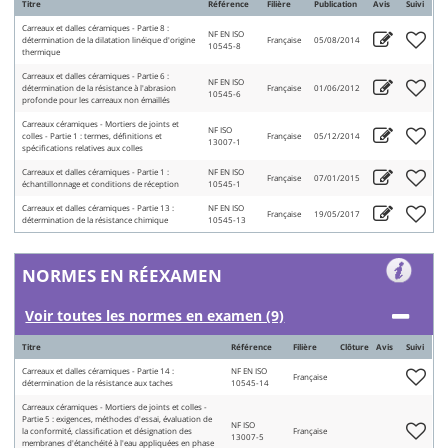
Titre
Référence
Filière
Publication
Avis
Suivi
Carreaux et dalles céramiques - Partie 8 :
NF EN ISO
détermination de la dilatation linéique d'origine
Française
05/08/2014
10545-8
thermique
Carreaux et dalles céramiques - Partie 6 :
NF EN ISO
détermination de la résistance à l'abrasion
Française
01/06/2012
10545-6
profonde pour les carreaux non émaillés
Carreaux céramiques - Mortiers de joints et
NF ISO
colles - Partie 1 : termes, définitions et
Française
05/12/2014
13007-1
spécifications relatives aux colles
Carreaux et dalles céramiques - Partie 1 :
NF EN ISO
Française
07/01/2015
échantillonnage et conditions de réception
10545-1
Carreaux et dalles céramiques - Partie 13 :
NF EN ISO
Française
19/05/2017
détermination de la résistance chimique
10545-13
NORMES EN RÉEXAMEN
Voir toutes les normes en examen (9)
Titre
Référence
Filière
Clôture
Avis
Suivi
Carreaux et dalles céramiques - Partie 14 :
NF EN ISO
Française
détermination de la résistance aux taches
10545-14
Carreaux céramiques - Mortiers de joints et colles -
Partie 5 : exigences, méthodes d'essai, évaluation de
NF ISO
la conformité, classification et désignation des
Française
13007-5
membranes d'étanchéité à l'eau appliquées en phase