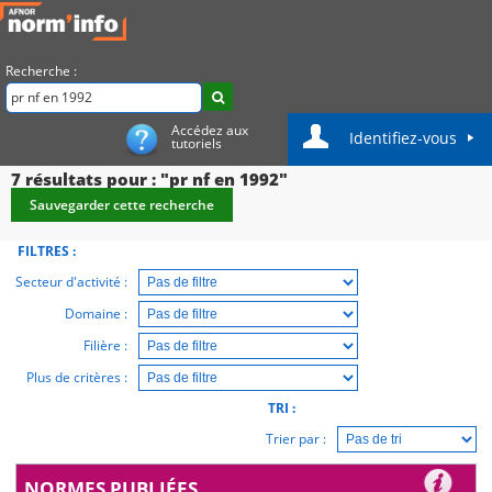
Recherche :
Accédez aux
Identifiez-vous
tutoriels
7
résultats pour : "pr nf en 1992"
Sauvegarder cette recherche
FILTRES :
Secteur d'activité :
Domaine :
Filière :
Plus de critères :
TRI :
Trier par :
NORMES PUBLIÉES