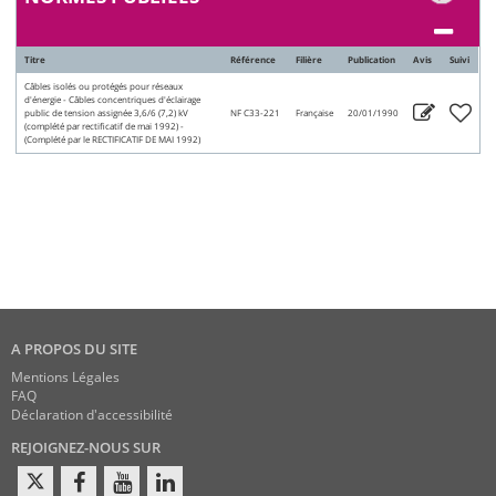
Titre
Référence
Filière
Publication
Avis
Suivi
Câbles isolés ou protégés pour réseaux
d'énergie - Câbles concentriques d'éclairage
public de tension assignée 3,6/6 (7,2) kV
NF C33-221
Française
20/01/1990
(complété par rectificatif de mai 1992) -
(Complété par le RECTIFICATIF DE MAI 1992)
A PROPOS DU SITE
Mentions Légales
FAQ
Déclaration d'accessibilité
REJOIGNEZ-NOUS SUR