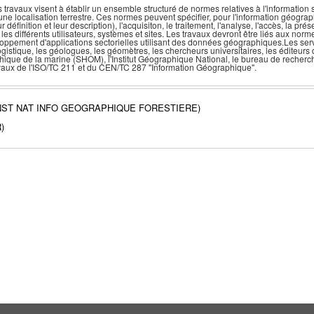
ravaux visent à établir un ensemble structuré de normes relatives à l'information 
ne localisation terrestre. Ces normes peuvent spécifier, pour l'information géograp
définition et leur description), l'acquisiton, le traitement, l'analyse, l'accès, la pré
s différents utilisateurs, systèmes et sites. Les travaux devront être liés aux norm
oppement d'applications sectorielles utilisant des données géographiques.Les serv
a logistique, les géologues, les géomètres, les chercheurs universitaires, les édite
ique de la marine (SHOM), l'Institut Géographique National, le bureau de recherc
avaux de l'ISO/TC 211 et du CEN/TC 287 "Information Géographique".
 INST NAT INFO GEOGRAPHIQUE FORESTIERE)
)