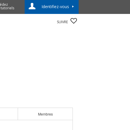
édez
Identifiez-vous
 tutoriels
SUIVRE
Membres