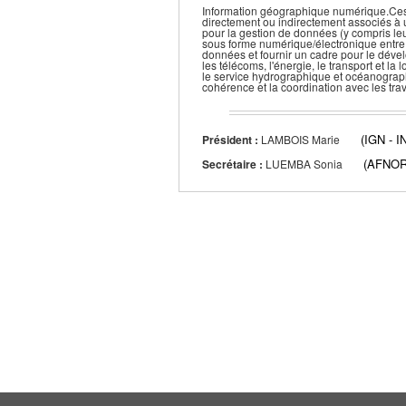
Information géographique numérique.Ces t
directement ou indirectement associés à u
pour la gestion de données (y compris leur 
sous forme numérique/électronique entre le
données et fournir un cadre pour le dével
les télécoms, l'énergie, le transport et l
le service hydrographique et océanograph
cohérence et la coordination avec les tr
(IGN -
Président :
LAMBOIS Marie
(AFNOR
Secrétaire :
LUEMBA Sonia