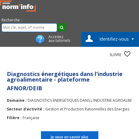
Recherche :
Accédez
Identifiez-vous
aux tutoriels
SUIVRE
Diagnostics énergétiques dans l'industrie
agroalimentaire - plateforme
AFNOR/DEIB
Domaine :
DIAGNOSTICS ENERGETIQUES DANS L'INDUSTRIE AGROALIM
Secteur d'activité :
Gestion et Production Rationnelles des Energies
Filière :
Française
Je veux en savoir plus