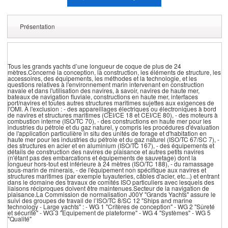
Présentation
Tous les grands yachts d’une longueur de coque de plus de 24
mètres.Concerne la conception, la construction, les éléments de structure, les
accessoires, des équipements, les méthodes et la technologie, et les
questions relatives à l'environnement marin intervenant en construction
navale et dans l'utilisation des navires, à savoir, navires de haute mer,
bateaux de navigation fluviale, constructions en haute mer, interfaces
port/navires et toutes autres structures maritimes sujettes aux exigences de
l'OMI. À l'exclusion : - des appareillages électriques ou électroniques à bord
de navires et structures maritimes (CEI/CE 18 et CEI/CE 80), - des moteurs à
combustion interne (ISO/TC 70), - des constructions en haute mer pour les
industries du pétrole et du gaz naturel, y compris les procédures d'évaluation
de l'application particulière in situ des unités de forage et d'habitation en
haute mer pour les industries du pétrole et du gaz naturel (ISO/TC 67/SC 7), -
des structures en acier et en aluminium (ISO/TC 167), - des équipements et
détails de construction des navires de plaisance et autres petits navires
(n'étant pas des embarcations et équipements de sauvetage) dont la
longueur hors-tout est inférieure à 24 mètres (ISO/TC 188), - du ramassage
sous-marin de minerais, - de l'équipement non spécifique aux navires et
structures maritimes (par exemple tuyauteries, câbles d'acier, etc...) et entrant
dans le domaine des travaux de comités ISO particuliers avec lesquels des
liaisons réciproques doivent être maintenues.Secteur de la navigation de
plaisance.La Commission de normalisation J00Y "Grands Yachts" assure le
suivi des groupes de travail de l’ISO/TC 8/SC 12 "Ships and marine
technology - Large yachts" : - WG 1 "Critères de conception" - WG 2 "Sûreté
et sécurité" - WG 3 "Equipement de plateforme" - WG 4 "Systèmes" - WG 5
"Qualité"