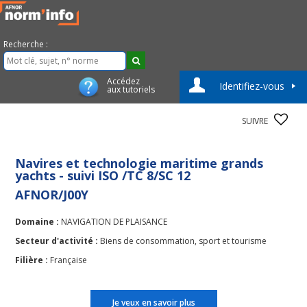
Recherche :
Accédez
Identifiez-vous
aux tutoriels
SUIVRE
Navires et technologie maritime grands
yachts - suivi ISO /TC 8/SC 12
AFNOR/J00Y
Domaine :
NAVIGATION DE PLAISANCE
Secteur d'activité :
Biens de consommation, sport et tourisme
Filière :
Française
Je veux en savoir plus