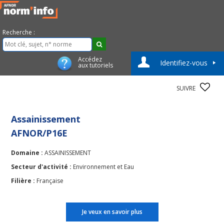
Recherche :
Accédez
Identifiez-vous
aux tutoriels
SUIVRE
Assainissement
AFNOR/P16E
Domaine :
ASSAINISSEMENT
Secteur d'activité :
Environnement et Eau
Filière :
Française
Je veux en savoir plus