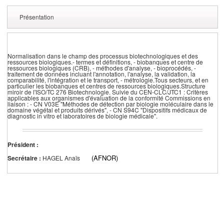
Présentation
Normalisation dans le champ des processus biotechnologiques et des
ressources biologiques.- termes et définitions, - biobanques et centre de
ressources biologiques (CRB), - méthodes d'analyse, - bioprocédés, -
traitement de données incluant l'annotation, l'analyse, la validation, la
comparabilité, l'intégration et le transport, - métrologie.Tous secteurs, et en
particulier les biobanques et centres de ressources biologiques.Structure
miroir de l'ISO/TC 276 Biotechnologie. Suivie du CEN-CLC/JTC1 : Critères
applicables aux organismes d'évaluation de la conformité Commissions en
liaison : - CN V03E "Méthodes de détection par biologie moléculaire dans le
domaine végétal et produits dérivés", - CN S94C "Dispositifs médicaux de
diagnostic in vitro et laboratoires de biologie médicale".
Président :
(AFNOR)
Secrétaire :
HAGEL Anaïs