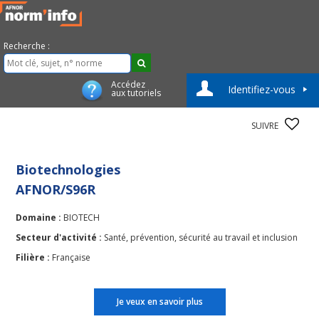
Recherche :
Accédez
Identifiez-vous
aux tutoriels
SUIVRE
Biotechnologies
AFNOR/S96R
Domaine :
BIOTECH
Secteur d'activité :
Santé, prévention, sécurité au travail et inclusion
Filière :
Française
Je veux en savoir plus