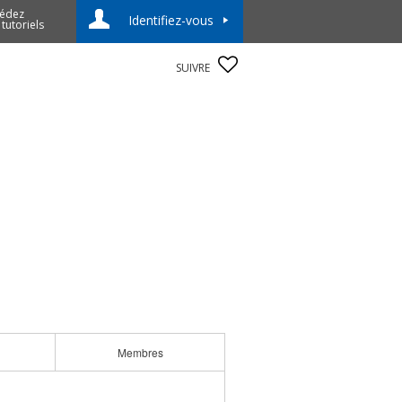
édez
Identifiez-vous
 tutoriels
SUIVRE
Membres