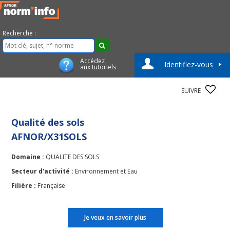
Recherche :
Accédez
Identifiez-vous
aux tutoriels
SUIVRE
Qualité des sols
AFNOR/X31SOLS
Domaine :
QUALITE DES SOLS
Secteur d'activité :
Environnement et Eau
Filière :
Française
Je veux en savoir plus