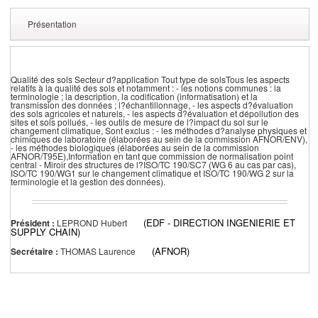
Présentation
Qualité des sols Secteur d?application Tout type de solsTous les aspects
relatifs à la qualité des sols et notamment : - les notions communes : la
terminologie ; la description, la codification (informatisation) et la
transmission des données ; l?échantillonnage, - les aspects d?évaluation
des sols agricoles et naturels, - les aspects d?évaluation et dépollution des
sites et sols pollués, - les outils de mesure de l?impact du sol sur le
changement climatique, Sont exclus : - les méthodes d?analyse physiques et
chimiques de laboratoire (élaborées au sein de la commission AFNOR/ENV),
- les méthodes biologiques (élaborées au sein de la commission
AFNOR/T95E),Information en tant que commission de normalisation point
central - Miroir des structures de l?ISO/TC 190/SC7 (WG 6 au cas par cas),
ISO/TC 190/WG1 sur le changement climatique et ISO/TC 190/WG 2 sur la
terminologie et la gestion des données).
(EDF - DIRECTION INGENIERIE ET
Président :
LEPROND Hubert
SUPPLY CHAIN)
(AFNOR)
Secrétaire :
THOMAS Laurence