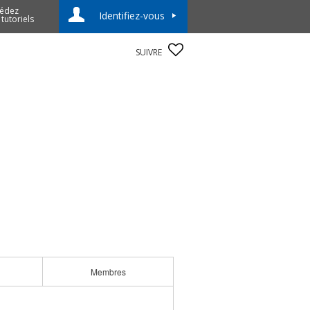
édez
Identifiez-vous
 tutoriels
SUIVRE
Membres