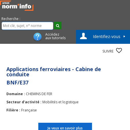
Recherche :
Accédez
Identifiez-vous
aux tutoriels
SUIVRE
Applications ferroviaires - Cabine de
conduite
BNF/E37
Domaine :
CHEMINS DE FER
Secteur d'activité :
Mobilités et logistique
Filière :
Française
Je veux en savoir plus