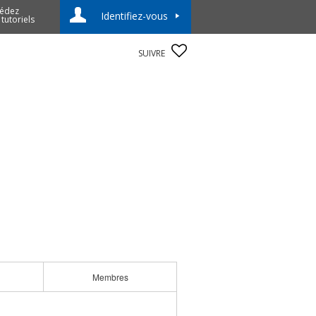
édez
Identifiez-vous
 tutoriels
SUIVRE
Membres