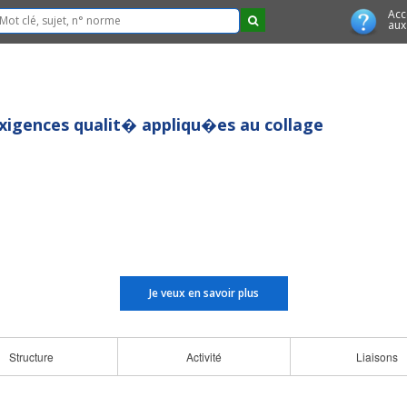
Acc
aux
 Exigences qualit� appliqu�es au collage
Je veux en savoir plus
Structure
Activité
Liaisons