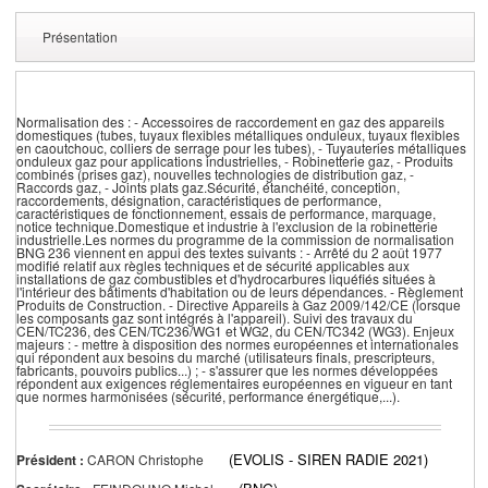
Présentation
Normalisation des : - Accessoires de raccordement en gaz des appareils
domestiques (tubes, tuyaux flexibles métalliques onduleux, tuyaux flexibles
en caoutchouc, colliers de serrage pour les tubes), - Tuyauteries métalliques
onduleux gaz pour applications industrielles, - Robinetterie gaz, - Produits
combinés (prises gaz), nouvelles technologies de distribution gaz, -
Raccords gaz, - Joints plats gaz.Sécurité, étanchéité, conception,
raccordements, désignation, caractéristiques de performance,
caractéristiques de fonctionnement, essais de performance, marquage,
notice technique.Domestique et industrie à l'exclusion de la robinetterie
industrielle.Les normes du programme de la commission de normalisation
BNG 236 viennent en appui des textes suivants : - Arrêté du 2 août 1977
modifié relatif aux règles techniques et de sécurité applicables aux
installations de gaz combustibles et d'hydrocarbures liquéfiés situées à
l'intérieur des bâtiments d'habitation ou de leurs dépendances. - Règlement
Produits de Construction. - Directive Appareils à Gaz 2009/142/CE (lorsque
les composants gaz sont intégrés à l'appareil). Suivi des travaux du
CEN/TC236, des CEN/TC236/WG1 et WG2, du CEN/TC342 (WG3). Enjeux
majeurs : - mettre à disposition des normes européennes et internationales
qui répondent aux besoins du marché (utilisateurs finals, prescripteurs,
fabricants, pouvoirs publics...) ; - s'assurer que les normes développées
répondent aux exigences réglementaires européennes en vigueur en tant
que normes harmonisées (sécurité, performance énergétique,...).
(EVOLIS - SIREN RADIE 2021)
Président :
CARON Christophe