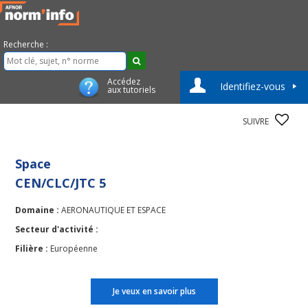
Recherche :
Accédez
Identifiez-vous
aux tutoriels
SUIVRE
Space
CEN/CLC/JTC 5
Domaine :
AERONAUTIQUE ET ESPACE
Secteur d'activité :
Filière :
Européenne
Je veux en savoir plus