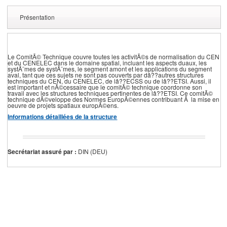
Présentation
Le ComitÃ© Technique couvre toutes les activitÃ©s de normalisation du CEN
et du CENELEC dans le domaine spatial, incluant les aspects duaux, les
systÃ¨mes de systÃ¨mes, le segment amont et les applications du segment
aval, tant que ces sujets ne sont pas couverts par dâ??autres structures
techniques du CEN, du CENELEC, de lâ??ECSS ou de lâ??ETSI. Aussi, il
est important et nÃ©cessaire que le comitÃ© technique coordonne son
travail avec les structures techniques pertinentes de lâ??ETSI. Ce comitÃ©
technique dÃ©veloppe des Normes EuropÃ©ennes contribuant Ã la mise en
oeuvre de projets spatiaux europÃ©ens.
Informations détaillées de la structure
Secrétariat assuré par :
DIN (DEU)